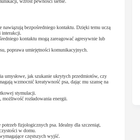
unikacji, wzrost pewności siebie.
ie nawiązują bezpośredniego kontaktu. Dzięki temu uczą
interakcji.
pośredniego kontaktu mogą zareagować agresywnie lub
resu, poprawa umiejętności komunikacyjnych.
nia umysłowe, jak szukanie ukrytych przedmiotów, czy
agają wzmocnić kreatywność psa, dając mu szansę na
atkowej stymulacji.
 możliwość rozładowania energii.
 potrzeb fizjologicznych psa. Idealny dla szczeniąt,
 czystości w domu.
 i wymagające częstszych wyjść.