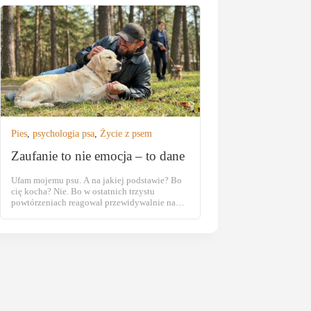
precyzja to trzy zmienne, którymi zarządzasz
przy każdym treningu. Możesz mieć dwie.
Nigdy wszystkie trzy naraz.
Pies
,
psychologia psa
,
Życie z psem
Zaufanie to nie emocja – to dane
Ufam mojemu psu. A na jakiej podstawie? Bo
cię kocha? Nie. Bo w ostatnich trzystu
powtórzeniach reagował przewidywalnie na
konkretny sygnał. Zaufanie to jedno z tych
słów, które w kontekście pracy z psem
zamieniają się w mgiełkę. Słyszę je na każdej
konsultacji. “Ufam mu” albo odwrotnie: “Nie
mogę mu zaufać”. Obydwa zdania brzmią jak
opis […]