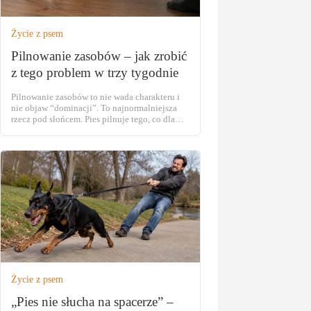
Życie z psem
Pilnowanie zasobów – jak zrobić
z tego problem w trzy tygodnie
Pilnowanie zasobów to nie wada charakteru i
nie objaw “dominacji”. To najnormalniejsza
rzecz pod słońcem. Pies pilnuje tego, co dla
niego cenne, bo przez setki tysięcy lat
pilnowanie się opłacało. Kto oddawał jedzenie
bez oporu, ten częściej głodował. Warczenie
nad miską samo w sobie nie jest problemem.
Problemem jest to, co opiekun zrobi z tym […]
Życie z psem
„Pies nie słucha na spacerze” –