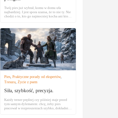
Twój pies już wybrał, komu w domu ufa
najbardziej. I jest spora szansa, że to nie ty. Nie
chodzi o to, kto go najmocniej kocha ani kto
sypie najwięcej przysmaków. Pies nie prowadzi
rankingu sympatii. Prowadzi rejestr
przewidywalności - i ufa temu, czyje sygnały
potrafi przewidzieć. Ton głosu, postawa ciała,
spojrzenie, zapach, twoja reakcja, gdy sytuacja
się sypie - to wszystko pies nieustannie mierzy.
W nowym tekście rozkładam na czynniki
pierwsze, co naprawdę buduje zaufanie psa. Z
badaniami, bez ckliwości. Bo twój pies nie
pyta "czy mnie kochasz". Pyta "czy mogę na
tobie polegać".
Pies
,
Praktyczne porady od ekspertów
,
Tresura
,
Życie z psem
Siła, szybkość, precyzja.
Każdy trener prędzej czy później staje przed
tym samym dylematem: chcę, żeby pies
pracował w rozproszeniach szybko, dokładnie i
bez stresu. I tu pojawia się problem - bo to
niemożliwe jednocześnie. Siła, szybkość i