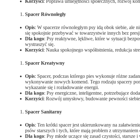
Korzyści
: Poprawa umiejętności społecznych, rozwój kom
Spacer Równoległy
Opis
: W spacerze równoległym psy idą obok siebie, ale n
się spokojnie przebywać w towarzystwie innych bez presji 
Dla kogo
: Psy reaktywne, lękliwe, które w sytuacji bez
wystraszyć się.
Korzyści
: Nauka spokojnego współistnienia, redukcja st
Spacer Kreatywny
Opis
: Spacer, podczas którego pies wykonuje różne zada
wykonywanie nowych komend. Tego rodzaju spacery pom
wykazanie się i rozładowanie energii.
Dla kogo
: Psy energiczne, inteligentne, potrzebujące dod
Korzyści
: Rozwój umysłowy, budowanie pewności siebie,
Spacer Sanitarny
Opis
: Ten krótki spacer jest ukierunkowany na załatwienie
psów starszych i tych, które mają problem z utrzymaniem
Dla kogo
: Psy młode uczące się zasad czystości, starsze