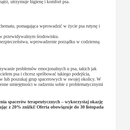
ątrz, utrzymuje higienę i komfort psa.
schematu, pomagająca wprowadzić w życie psa rutynę i
ię w przewidywalnym środowisku.
 bezpieczeństwa, wprowadzenie porządku w codzienną
zywanie problemów emocjonalnych u psa, takich jak
icielem psa i chcesz spróbować takiego podejścia,
rów lub poszukaj grup spacerowych w swojej okolicy. W
 cenne umiejętności w radzeniu sobie z problematycznymi
dzenia spacerów terapeutycznych – wykorzystaj okazję
jąc z 20% zniżki! Oferta obowiązuje do 30 listopada