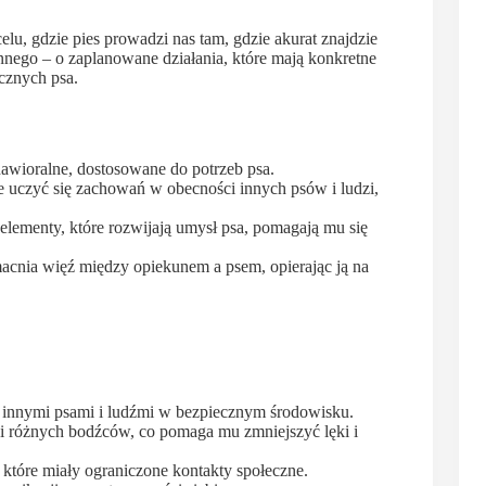
u, gdzie pies prowadzi nas tam, gdzie akurat znajdzie
innego – o zaplanowane działania, które mają konkretne
ecznych psa.
awioralne, dostosowane do potrzeb psa.
że uczyć się zachowań w obecności innych psów i ludzi,
 elementy, które rozwijają umysł psa, pomagają mu się
nia więź między opiekunem a psem, opierając ją na
z innymi psami i ludźmi w bezpiecznym środowisku.
t i różnych bodźców, co pomaga mu zmniejszyć lęki i
e, które miały ograniczone kontakty społeczne.