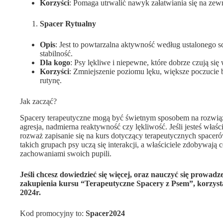
Korzyści
: Pomaga utrwalić nawyk załatwiania się na zewn
Spacer Rytualny
Opis
: Jest to powtarzalna aktywność według ustalonego 
stabilność.
Dla kogo
: Psy lękliwe i niepewne, które dobrze czują s
Korzyści
: Zmniejszenie poziomu lęku, większe poczucie
rutynę.
Jak zacząć?
Spacery terapeutyczne mogą być świetnym sposobem na rozwią
agresja, nadmierna reaktywność czy lękliwość. Jeśli jesteś właśc
rozważ zapisanie się na kurs dotyczący terapeutycznych space
takich grupach psy uczą się interakcji, a właściciele zdobywają
zachowaniami swoich pupili.
Jeśli chcesz dowiedzieć się więcej, oraz nauczyć się prowa
zakupienia kursu “Terapeutyczne Spacery z Psem”, korzysta
2024r.
Kod promocyjny to:
Spacer2024