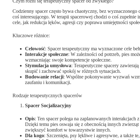
Czym różni się terapeutyczny spacer od zwykłego?
Codzienny spacer często bywa chaotyczny, bez wyznaczonego cel
coś interesującego. W terapii spacerowej chodzi o coś zupełnie 
cele, jak redukcja lęków, agresji czy poprawa umiejętności społ
Kluczowe różnice:
Celowość
: Spacer terapeutyczny ma wyznaczone cele beh
Interakcje społeczne
: W zależności od potrzeb, pies mo
wzmacniając swoje kompetencje społeczne.
Stymulacja umysłowa
: Terapeutyczne spacery zawierają
skupić i zachować spokój w różnych sytuacjach.
Budowanie relacji
: Wspólne pokonywanie wyzwań wzmac
zaufaniu i komunikacji.
Rodzaje terapeutycznych spacerów
Spacer Socjalizacyjny
Opis
: Ten spacer polega na zaplanowanych interakcjach 
Dzięki temu pies oswaja się z obecnością innych zwierzą
zwiększyć komfort w towarzystwie innych.
Dla kogo
: Szczenięta, psy lękliwe i agresywne, a także t