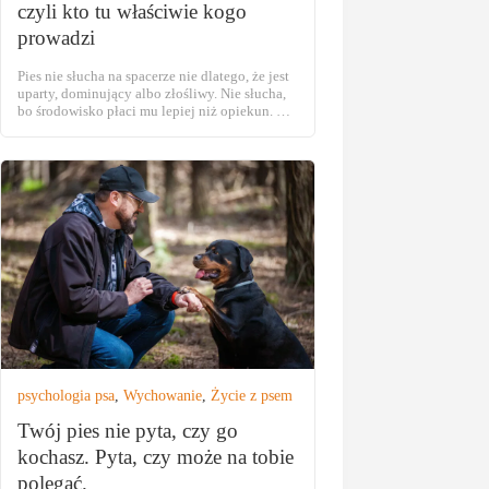
czyli kto tu właściwie kogo
prowadzi
Pies nie słucha na spacerze nie dlatego, że jest
uparty, dominujący albo złośliwy. Nie słucha,
bo środowisko płaci mu lepiej niż opiekun. To
cała tajemnica. Reszta tego tekstu to
rozłożenie jej na części. Zacznijmy od sceny,
którą zna każdy trener. Park, smycz, pies z
nosem przy ziemi. Opiekun woła. Nic. Woła
głośniej. Nic. Woła trzeci […]
psychologia psa
,
Wychowanie
,
Życie z psem
Twój pies nie pyta, czy go
kochasz. Pyta, czy może na tobie
polegać.