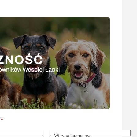
ZNOŚĆ
owników Wesołej Łapki
e
*
Witryna internetowa