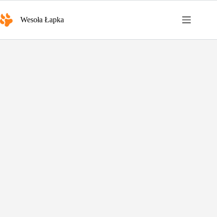
Przejdź
do
Wesoła Łapka
treści