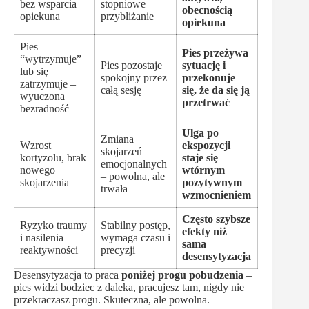
bez wsparcia
stopniowe
obecnością
opiekuna
przybliżanie
opiekuna
Pies
Pies przeżywa
“wytrzymuje”
Pies pozostaje
sytuację i
lub się
spokojny przez
przekonuje
zatrzymuje –
całą sesję
się, że da się ją
wyuczona
przetrwać
bezradność
Ulga po
Zmiana
Wzrost
ekspozycji
skojarzeń
kortyzolu, brak
staje się
emocjonalnych
nowego
wtórnym
– powolna, ale
skojarzenia
pozytywnym
trwała
wzmocnieniem
Często szybsze
Ryzyko traumy
Stabilny postęp,
efekty niż
i nasilenia
wymaga czasu i
sama
reaktywności
precyzji
desensytyzacja
Desensytyzacja to praca
poniżej progu pobudzenia
–
pies widzi bodziec z daleka, pracujesz tam, nigdy nie
przekraczasz progu. Skuteczna, ale powolna.