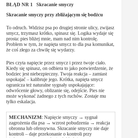
BŁĄD NR 1 Skracanie smyczy
Skracanie smyczy przy zbliżającym się bodźcu
To odruch. Widzisz psa po drugiej stronie ulicy, zwijasz
smycz, trzymasz krótko, spinasz się. Logika wydaje się
prosta: pies bliżej mnie, mam nad nim kontrolę.
Problem w tym, że napięta smycz to dla psa komunikat,
że coś złego za chwilę się wydarzy.
Pies czyta napięcie przez smycz i przez twoje ciało.
Kiedy się spinasz, on odbiera to jako potwierdzenie, że
bodziec jest niebezpieczny. Twoja reakcja – zamiast
uspokajać – kalibruje jego. Krótka, napięta smycz
ogranicza też naturalne sygnały uspokajające:
odwrócenie głowy, oblizanie się, odejście. Pies nie
może wykonać żadnego z tych ruchów. Zostaje mu
tylko eskalacja.
MECHANIZM
: Napięcie smyczy → sygnał
zagrożenia dla psa → wzrost pobudzenia → reakcja
obronna lub ofensywna. Skracanie smyczy nie daje
kontroli – daje przekonanie o kontroli przy