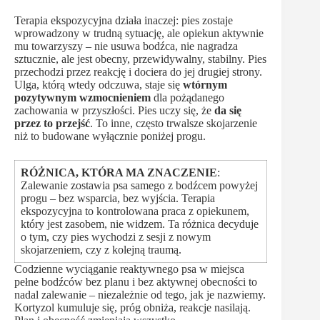
Terapia ekspozycyjna działa inaczej: pies zostaje
wprowadzony w trudną sytuację, ale opiekun aktywnie
mu towarzyszy – nie usuwa bodźca, nie nagradza
sztucznie, ale jest obecny, przewidywalny, stabilny. Pies
przechodzi przez reakcję i dociera do jej drugiej strony.
Ulga, którą wtedy odczuwa, staje się
wtórnym
pozytywnym wzmocnieniem
dla pożądanego
zachowania w przyszłości. Pies uczy się, że
da się
przez to przejść
. To inne, często trwalsze skojarzenie
niż to budowane wyłącznie poniżej progu.
RÓŻNICA, KTÓRA MA ZNACZENIE
:
Zalewanie zostawia psa samego z bodźcem powyżej
progu – bez wsparcia, bez wyjścia. Terapia
ekspozycyjna to kontrolowana praca z opiekunem,
który jest zasobem, nie widzem. Ta różnica decyduje
o tym, czy pies wychodzi z sesji z nowym
skojarzeniem, czy z kolejną traumą.
Codzienne wyciąganie reaktywnego psa w miejsca
pełne bodźców bez planu i bez aktywnej obecności to
nadal zalewanie – niezależnie od tego, jak je nazwiemy.
Kortyzol kumuluje się, próg obniża, reakcje nasilają.