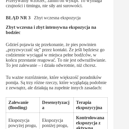
Przerywamy wzorzec, zanim on wykipi. To wymaga
czujności i timingu, nie siły ani surowości.
BŁĄD NR 3
Zbyt wczesna ekspozycja
Zbyt wczesna i zbyt intensywna ekspozycja na
bodziec
Gdzieś pojawia się przekonanie, że pies powinien
„przyzwyczaić się” przez kontakt. Że jeśli będziesz go
codziennie wyciągał w miejsca pełne bodźców, w
końcu przestanie reagować. To nie jest odwrażliwianie.
To jest zalewanie – i działa odwrotnie, niż chcesz.
Tu ważne rozróżnienie, które większość poradników
pomija. Są trzy różne rzeczy, które wyglądają podobnie
z zewnątrz, ale działają na zupełnie innych zasadach:
Zalewanie
Desensytyzacj
Terapia
(flooding)
a
ekspozycyjna
Kontrolowana
Ekspozycja
Ekspozycja
ekspozycja z
powyżej progu,
poniżej progu,
aktywną