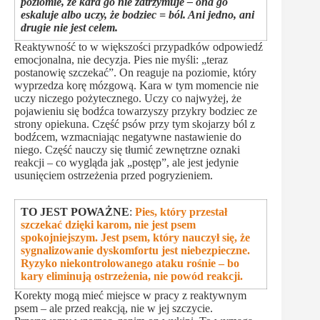
poziomie, że kara go nie zatrzymuje – ona go
eskaluje albo uczy, że bodziec = ból. Ani jedno, ani
drugie nie jest celem.
Reaktywność to w większości przypadków odpowiedź
emocjonalna, nie decyzja. Pies nie myśli: „teraz
postanowię szczekać”. On reaguje na poziomie, który
wyprzedza korę mózgową. Kara w tym momencie nie
uczy niczego pożytecznego. Uczy co najwyżej, że
pojawieniu się bodźca towarzyszy przykry bodziec ze
strony opiekuna. Część psów przy tym skojarzy ból z
bodźcem, wzmacniając negatywne nastawienie do
niego. Część nauczy się tłumić zewnętrzne oznaki
reakcji – co wygląda jak „postęp”, ale jest jedynie
usunięciem ostrzeżenia przed pogryzieniem.
TO JEST POWAŻNE
:
Pies, który przestał
szczekać dzięki karom, nie jest psem
spokojniejszym. Jest psem, który nauczył się, że
sygnalizowanie dyskomfortu jest niebezpieczne.
Ryzyko niekontrolowanego ataku rośnie – bo
kary eliminują ostrzeżenia, nie powód reakcji.
Korekty mogą mieć miejsce w pracy z reaktywnym
psem – ale przed reakcją, nie w jej szczycie.