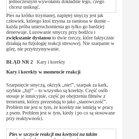
jednoczesnym wywołaniu dokładnie tego, czego
chcesz uniknąć.
Pies na krótko trzymanej, napiętej smyczy jest jak
człowiek, którego ktoś trzyma za ramiona w tłumie –
każda próba unieruchomienia go tylko go bardziej
denerwuje. Luzowanie smyczy przy bodźcu i
zwiększanie dystansu
to dwie rzeczy, które faktycznie
działają na fizjologię reakcji stresowej. Nie szarpanie w
górę, nie przytrzymywanie.
BŁĄD NR 2
Kary i korekty
Kary i korekty w momencie reakcji
Szarpnięcie smyczą, okrzyk „nie!”, szarpak za kark,
szybkie „fuj!” – to wszystko są korekty. Część osób
stosuje je intuicyjnie, część po obejrzeniu filmów z
trenerami, którzy prezentują to jako „stanowczość”.
Problem nie jest w tym, że korekty nie istnieją w pracy
z psem. Problem jest w tym, kiedy i po co są stosowane
przy reaktywności.
Pies w szczycie reakcji ma kortyzol na takim