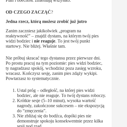
Plan i obecność zmieniają wszystko.
OD CZEGO ZACZĄĆ
?
Jedna rzecz, którą możesz zrobić już jutro
Zanim zaczniesz jakikolwiek „program na
reaktywność” – znajdź dystans, na którym twój pies
widzi bodziec i
nie reaguje
. To jest twój punkt
startowy. Nie bliżej. Właśnie tam.
Nie próbuj skracać tego dystansu przez pierwsze dni.
Po prostu pracuj na tym poziomie: pies widzi bodziec,
ty nagradzasz spokój, wchodzisz poza zasięg wzroku,
wracasz. Kończysz sesję, zanim pies zdąży wykipi.
Powtarzasz to systematycznie.
Ustal próg – odległość, na której pies widzi
bodziec, ale nie reaguje. To twój dystans roboczy.
Krótkie sesje (5–10 minut), wysoka wartość
nagrody, zakończone sukcesem – nie ekspozycją
do “zmęczenia”.
Nie zbliżaj się do bodźca, dopóki pies nie
demonstruje spokoju konsekwentnie przez kilka
sesji pod rząd.