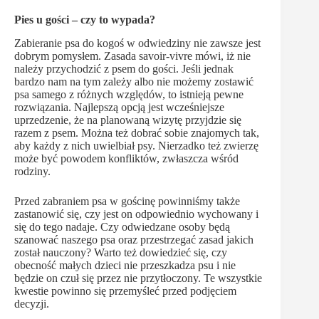
Pies u gości – czy to wypada?
Zabieranie psa do kogoś w odwiedziny nie zawsze jest
dobrym pomysłem. Zasada savoir-vivre mówi, iż nie
należy przychodzić z psem do gości. Jeśli jednak
bardzo nam na tym zależy albo nie możemy zostawić
psa samego z różnych względów, to istnieją pewne
rozwiązania. Najlepszą opcją jest wcześniejsze
uprzedzenie, że na planowaną wizytę przyjdzie się
razem z psem. Można też dobrać sobie znajomych tak,
aby każdy z nich uwielbiał psy. Nierzadko też zwierzę
może być powodem konfliktów, zwłaszcza wśród
rodziny.
Przed zabraniem psa w gościnę powinniśmy także
zastanowić się, czy jest on odpowiednio wychowany i
się do tego nadaje. Czy odwiedzane osoby będą
szanować naszego psa oraz przestrzegać zasad jakich
został nauczony? Warto też dowiedzieć się, czy
obecność małych dzieci nie przeszkadza psu i nie
będzie on czuł się przez nie przytłoczony. Te wszystkie
kwestie powinno się przemyśleć przed podjęciem
decyzji.