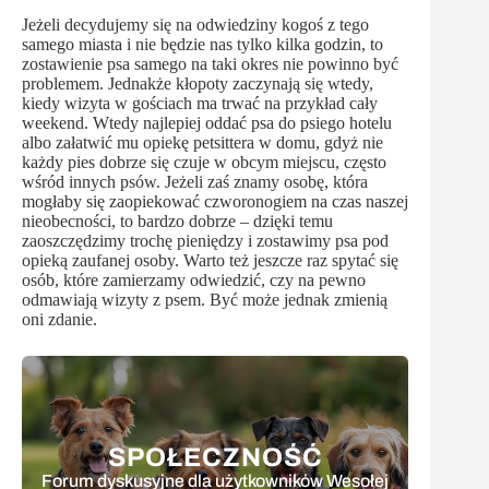
Jeżeli decydujemy się na odwiedziny kogoś z tego
samego miasta i nie będzie nas tylko kilka godzin, to
zostawienie psa samego na taki okres nie powinno być
problemem. Jednakże kłopoty zaczynają się wtedy,
kiedy wizyta w gościach ma trwać na przykład cały
weekend. Wtedy najlepiej oddać psa do psiego hotelu
albo załatwić mu opiekę petsittera w domu, gdyż nie
każdy pies dobrze się czuje w obcym miejscu, często
wśród innych psów. Jeżeli zaś znamy osobę, która
mogłaby się zaopiekować czworonogiem na czas naszej
nieobecności, to bardzo dobrze – dzięki temu
zaoszczędzimy trochę pieniędzy i zostawimy psa pod
opieką zaufanej osoby. Warto też jeszcze raz spytać się
osób, które zamierzamy odwiedzić, czy na pewno
odmawiają wizyty z psem. Być może jednak zmienią
oni zdanie.
SPOŁECZNOŚĆ
Forum dyskusyjne dla użytkowników Wesołej