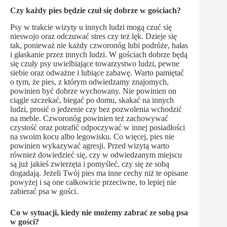
Czy każdy pies będzie czuł się dobrze w gościach?
Psy w trakcie wizyty u innych ludzi mogą czuć się
nieswojo oraz odczuwać stres czy też lęk. Dzieje się
tak, ponieważ nie każdy czworonóg lubi podróże, hałas
i głaskanie przez innych ludzi. W gościach dobrze będą
się czuły psy uwielbiające towarzystwo ludzi, pewne
siebie oraz odważne i lubiące zabawę. Warto pamiętać
o tym, że pies, z którym odwiedzamy znajomych,
powinien być dobrze wychowany. Nie powinien on
ciągle szczekać, biegać po domu, skakać na innych
ludzi, prosić o jedzenie czy bez pozwolenia wchodzić
na meble. Czworonóg powinien też zachowywać
czystość oraz potrafić odpoczywać w innej posiadłości
na swoim kocu albo legowisku. Co więcej, pies nie
powinien wykazywać agresji. Przed wizytą warto
również dowiedzieć się, czy w odwiedzanym miejscu
są już jakieś zwierzęta i pomyśleć, czy się ze sobą
dogadają. Jeżeli Twój pies ma inne cechy niż te opisane
powyżej i są one całkowicie przeciwne, to lepiej nie
zabierać psa w gości.
Co w sytuacji, kiedy nie możemy zabrać ze sobą psa
w gości?