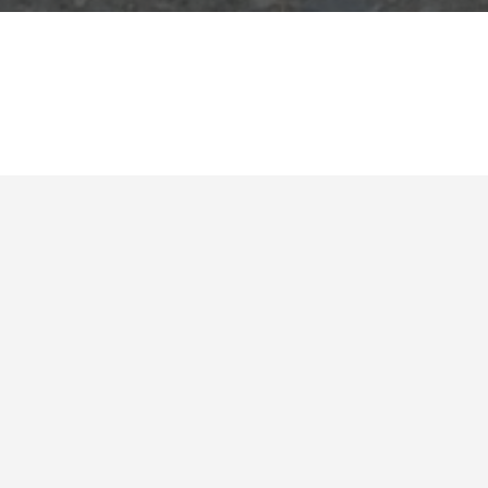
Twój pies robi rzeczy, których nie do końca rozumies
Już kilka razy w głowie przeszło Ci „a może ja powi
Czytałeś poradniki, oglądałeś szkolenia na YouTube i 
Lubisz konkretne odpowiedzi, a nie ogólniki w stylu „
Nie powiem Ci po quizie, że jesteś świetny i już wszyst