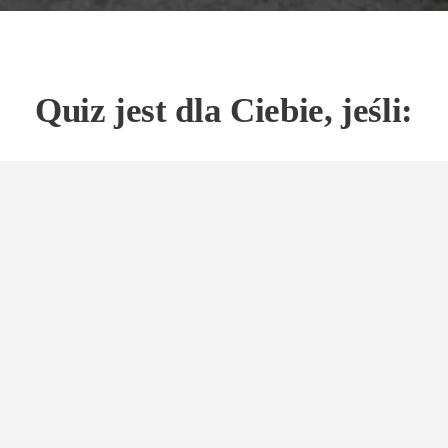
Quiz jest dla Ciebie, jeśli:
z, a Ty reagujesz odruchowo, bez planu.
nienem to robić zawodowo”.
czujesz, że masz wiedzę – ale brakuje Ci kogoś, kto powie, czy 
każdy pies jest inny”.
ko umiesz. Powiem Ci, gdzie dziś jesteś i czego Ci brakuje.