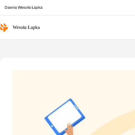
Przejdź
do
Dawna Wesoła Łapka
treści
Wesoła Łapka