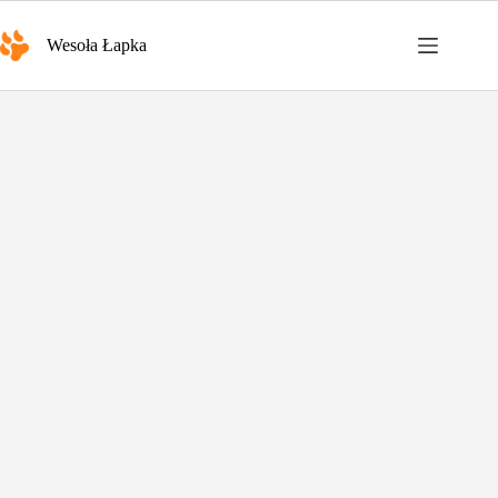
Przejdź
do
Wesoła Łapka
treści