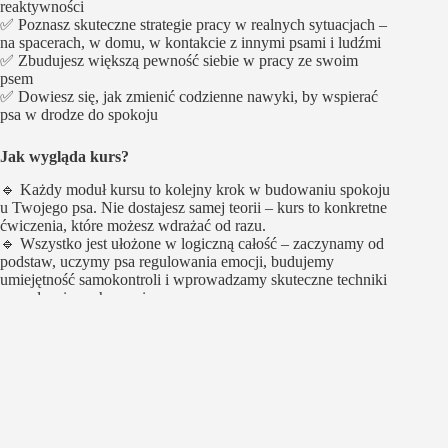
reaktywności
✅ Poznasz skuteczne strategie pracy w realnych sytuacjach –
na spacerach, w domu, w kontakcie z innymi psami i ludźmi
✅ Zbudujesz większą pewność siebie w pracy ze swoim
psem
✅ Dowiesz się, jak zmienić codzienne nawyki, by wspierać
psa w drodze do spokoju
Jak wygląda kurs?
🔹 Każdy moduł kursu to kolejny krok w budowaniu spokoju
u Twojego psa. Nie dostajesz samej teorii – kurs to konkretne
ćwiczenia, które możesz wdrażać od razu.
🔹 Wszystko jest ułożone w logiczną całość – zaczynamy od
podstaw, uczymy psa regulowania emocji, budujemy
umiejętność samokontroli i wprowadzamy skuteczne techniki
zarządzania zachowaniem.
🔹 Pracujesz we własnym tempie, ale zawsze masz możliwość
uzyskania wsparcia.
🔹 Otrzymasz również przewodnik opisujący wszystkie
omawiane w kursie ćwiczenia w formacie pdf, abyś mógł w
każdej chwili przypomnieć sobie przebieg ćwiczeń. Ten
przewodnik możesz wydrukować lub zachować na swoim
komputerze, telefonie lub tablecie.