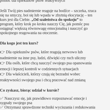
pomoc dla opiekunów psów reaktywnych
Jeśli Twój pies nadmiernie reaguje na bodźce – szczeka, rzuca
się na smyczy, boi się lub wpada w zbytnią ekscytację – ten
kurs jest dla Ciebie.
„Od szaleństwa do spokoju”
to
program, który krok po kroku nauczy Cię, jak pomóc psu
osiągnąć większą równowagę emocjonalną i nauczyć go
spokojnego reagowania na otoczenie.
Dla kogo jest ten kurs?
👉 Dla opiekunów psów, które reagują nerwowo lub
nadmiernie na inne psy, ludzi, dźwięki czy ruch uliczny
👉 Dla osób, które chcą nauczyć swojego psa opanowania
emocji i lepszej kontroli w codziennych sytuacjach
👉 Dla właścicieli, którzy czują się bezradni wobec
reaktywności swojego psa i chcą pracować nad zmianą
Co zyskasz, biorąc udział w kursie?
✅ Nauczysz się, jak prawidłowo rozpoznawać emocje i
sygnały swojego psa
✅ Otrzymasz sprawdzone techniki wyciszania i redukowania