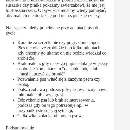
suszarka czy pralka pokażmy zwierzakowi, że nie jest
to straszna rzecz. Oczywiście musimy wtedy pamiętać,
aby maluch nie dostał się pod niebezpieczne rzeczy.
Najczęstsze błędy popełniane przy adaptacji psa do
życia
Karanie za szczekanie czy pogryzione kapcie.
Pies nie wie, że zrobił źle i po kilku minutach,
gdy chcemy go ukarać on nie będzie wiedział co
zrobił źle.
Brak reakcji, gdy naszego pupila atakuje większy
osobnik z komentarzem “da sobie radę ” lub
“musi nauczyć się bronić”,
Pozwalanie psu witać się z każdym psem czy
osobą,
Dalsza zabawa podczas gdy pies wykazuje nawet
minimalne objawy agresji,
Odpychanie psa lub brak zainteresowania,
podczas gdy on tego potrzebuje np. w
przypadku stresującej sytuacji,
Całkowita izolacja od innych psów,
Podsumowanie