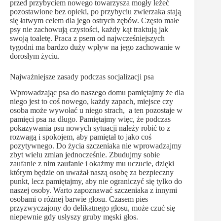
przed przybyciem nowego towarzysza mogły leżeć
pozostawione bez opieki, po przybyciu zwierzaka stają
się łatwym celem dla jego ostrych zębów. Często małe
psy nie zachowują czystości, każdy kąt traktują jak
swoją toaletę. Praca z psem od najwcześniejszych
tygodni ma bardzo duży wpływ na jego zachowanie w
dorosłym życiu.
Najważniejsze zasady podczas socjalizacji psa
Wprowadzając psa do naszego domu pamiętajmy że dla
niego jest to coś nowego, każdy zapach, miejsce czy
osoba może wywołać u niego strach, a ten pozostaje w
pamięci psa na długo. Pamiętajmy więc, że podczas
pokazywania psu nowych sytuacji należy robić to z
rozwagą i spokojem, aby pamiętał to jako coś
pozytywnego. Do życia szczeniaka nie wprowadzajmy
zbyt wielu zmian jednocześnie. Zbudujmy sobie
zaufanie z nim zaufanie i okażmy mu uczucie, dzięki
którym będzie on uważał naszą osobę za bezpieczny
punkt, lecz pamiętajmy, aby nie ograniczyć się tylko do
naszej osoby. Warto zapoznawać szczeniaka z innymi
osobami o różnej barwie głosu. Czasem pies
przyzwyczajony do delikatnego głosu, może czuć się
niepewnie gdy usłyszy gruby męski głos.